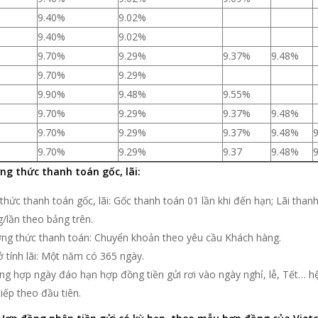
9.40%
9.02%
9.40%
9.02%
9.70%
9.29%
9.37%
9.48%
9.70%
9.29%
9.90%
9.48%
9.55%
9.70%
9.29%
9.37%
9.48%
9.70%
9.29%
9.37%
9.48%
9.70%
9.29%
9.37
9.48%
ng thức thanh toán gốc, lãi:
thức thanh toán gốc, lãi: Gốc thanh toán 01 lần khi đến hạn; Lãi than
/lần theo bảng trên.
ng thức thanh toán: Chuyển khoản theo yêu cầu Khách hàng.
 tính lãi: Một năm có 365 ngày.
ng hợp ngày đáo hạn hợp đồng tiền gửi rơi vào ngày nghỉ, lễ, Tết… 
tiếp theo đầu tiên.