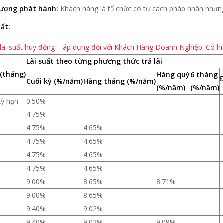
tượng phát hành:
Khách hàng là tổ chức có tư cách pháp nhân nhưn
uất:
 lãi suất huy động – áp dụng đối với Khách Hàng Doanh Nghiệp. Có hi
Lãi suất theo từng phương thức trả lãi
(tháng)
Hàng quý
6 tháng
Cuối kỳ (%/năm)
Hàng tháng (%/năm)
(%/năm)
(%/năm)
ỳ hạn
0.50%
4.75%
4.75%
4.65%
4.75%
4.65%
4.75%
4.65%
4.75%
4.65%
9.00%
8.65%
8.71%
9.00%
8.65%
9.40%
9.02%
9.40%
9.02%
9.09%