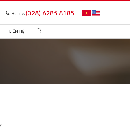
(028) 6285 8185
Hotline:
LIÊN HỆ
y.