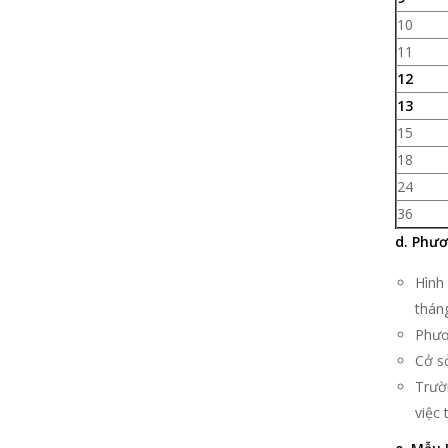
10
11
12
13
15
18
24
36
d. Phươ
Hình 
tháng
Phươ
Cở sở
Trườ
việc 