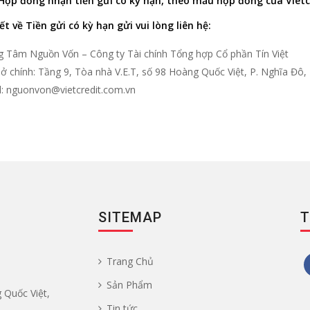
Hợp đồng nhận tiền gửi có kỳ hạn,
theo mẫu hợp đồng của Vietc
iết về Tiền gửi có kỳ hạn gửi vui lòng liên hệ:
g Tâm Nguồn Vốn – Công ty Tài chính Tổng hợp Cổ phần Tín Việt
ở chính: Tầng 9, Tòa nhà V.E.T, số 98 Hoàng Quốc Việt, P. Nghĩa Đô, 
l: nguonvon@vietcredit.com.vn
SITEMAP
T
Trang Chủ
Sản Phẩm
 Quốc Việt,
Tin tức