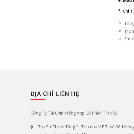
e. Mẫu 
f. Chi t
Trun
Trụ s
Emai
ĐỊA CHỈ LIÊN HỆ
Công Ty Tài Chính tổng hợp Cổ Phần Tín Việt
Trụ Sở Chính: Tầng 9, Tòa nhà V.E.T, số 98 Hoàng