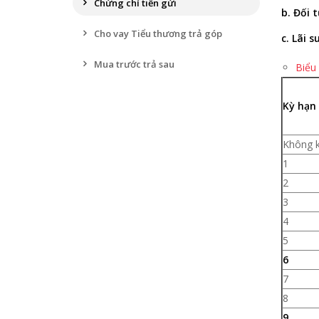
Chứng chỉ tiền gửi
b. Đối 
Cho vay Tiểu thương trả góp
c. Lãi s
Mua trước trả sau
Biểu
Kỳ hạn 
Không k
1
2
3
4
5
6
7
8
9