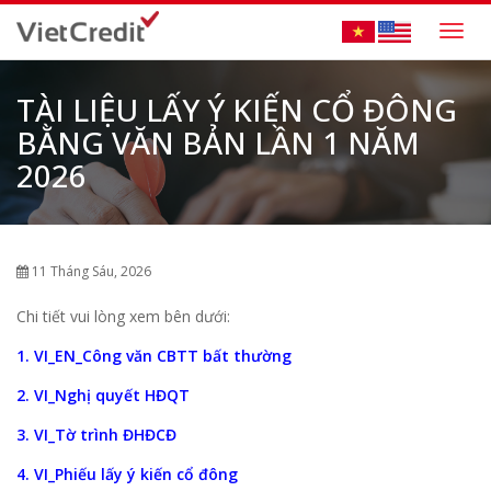
Togg
navig
TÀI LIỆU LẤY Ý KIẾN CỔ ĐÔNG
BẰNG VĂN BẢN LẦN 1 NĂM
2026
11 Tháng Sáu, 2026
Chi tiết vui lòng xem bên dưới:
1. VI_EN_Công văn CBTT bất thường
2. VI_Nghị quyết HĐQT
3. VI_Tờ trình ĐHĐCĐ
4. VI_Phiếu lấy ý kiến cổ đông