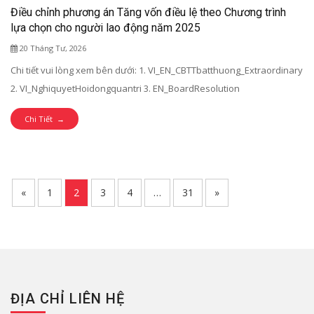
Điều chỉnh phương án Tăng vốn điều lệ theo Chương trình
lựa chọn cho người lao động năm 2025
20 Tháng Tư, 2026
Chi tiết vui lòng xem bên dưới: 1. VI_EN_CBTTbatthuong_Extraordinary
2. VI_NghiquyetHoidongquantri 3. EN_BoardResolution
Chi Tiết →
«
1
2
3
4
…
31
»
ĐỊA CHỈ LIÊN HỆ